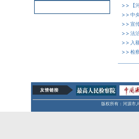
中
宣
法
入
检
版权所有：河源市