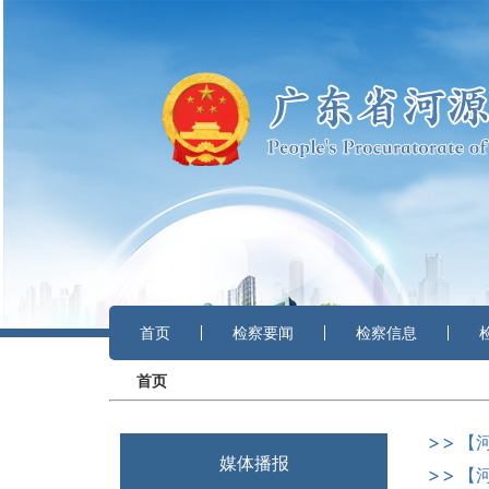
跳
转
到
主
要
内
容
首页
检察要闻
检察信息
面
首页
包
屑
媒体播报